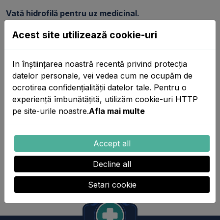
Vată hidrofilă pentru uz medicinal.
Acest site utilizează cookie-uri
Caracteristici:
-Testată alergologic;
In înștiințarea noastră recentă privind protecția
datelor personale, vei vedea cum ne ocupăm de
-Produs igienizat prin ionizare cu ultraviolete;
ocrotirea confidențialității datelor tale. Pentru o
-Materialul din bumbac pur este extrem de blând cu
experiență îmbunătățită, utilizăm cookie-uri HTTP
pielea sensibilă;
pe site-urile noastre.
Afla mai multe
-Prezentare: 200g;
-Preț pe bucată.
Accept all
Decline all
Setari cookie