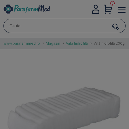
0
DESPRE
NOI
www.parafarmmed.ro
»
Magazin
»
Vată hidrofilă
»
Vată hidrofilă 200g
CONTACTE
AUTENTIFICARE