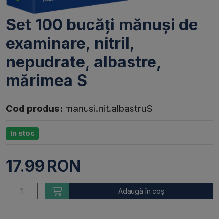
Set 100 bucăți mănuși de
examinare, nitril,
nepudrate, albastre,
mărimea S
Cod produs:
manusi.nit.albastruS
In stoc
17.99
RON
Adaugă în coș