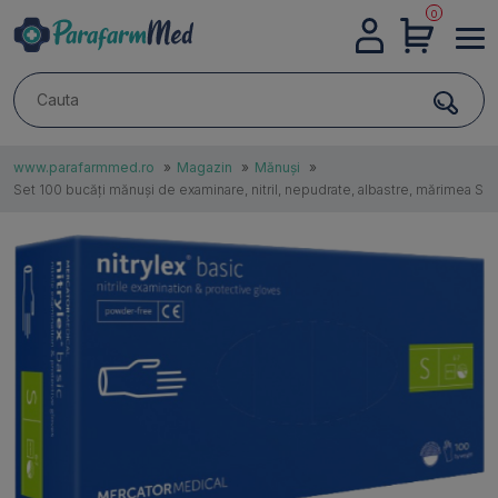
0
DESPRE
NOI
www.parafarmmed.ro
»
Magazin
»
Mănuși
»
Set 100 bucăți mănuși de examinare, nitril, nepudrate, albastre, mărimea S
CONTACTE
AUTENTIFICARE