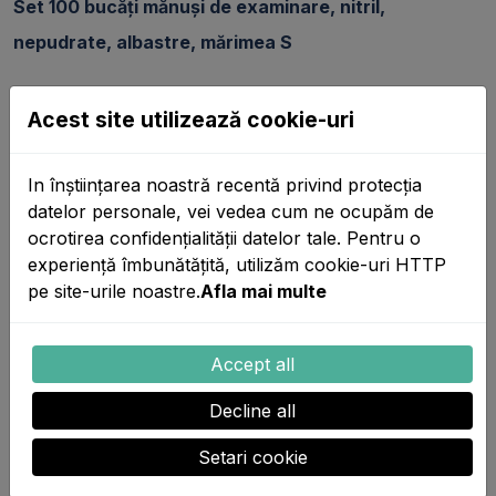
Set 100 bucăți mănuși de examinare, nitril,
nepudrate, albastre, mărimea S
Caracteristici:
Acest site utilizează cookie-uri
- Texturate în vârful degetelor;
- Design: Ambidextre;
In înștiințarea noastră recentă privind protecția
datelor personale, vei vedea cum ne ocupăm de
- De unică folosință;
ocrotirea confidențialității datelor tale. Pentru o
- Confortabile și cu protecție mare;
experiență îmbunătățită, utilizăm cookie-uri HTTP
- Nesterile;
pe site-urile noastre.
Afla mai multe
- Mod de ambalare: 100 bucăți / cutie;
- Culoare: Albastru.
Accept all
Decline all
Setari cookie