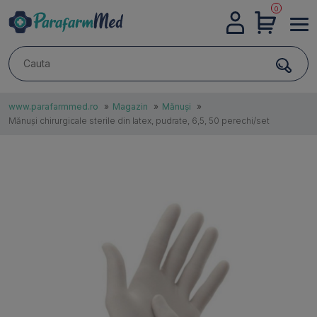
0
DESPRE
NOI
www.parafarmmed.ro
»
Magazin
»
Mănuși
»
Mănuși chirurgicale sterile din latex, pudrate, 6,5, 50 perechi/set
CONTACTE
AUTENTIFICARE