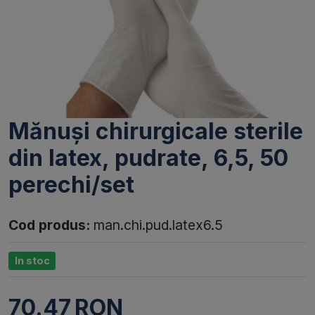
Mănuși chirurgicale sterile
din latex, pudrate, 6,5, 50
perechi/set
Cod produs:
man.chi.pud.latex6.5
In stoc
70.47
RON