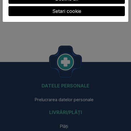
Setari cookie
Ambalaj:
50 perechi / cutie.
DATELE PERSONALE
Prelucrarea datelor personale
LIVRĂRI/PLĂȚI
Plăți