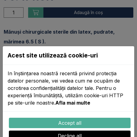
Adaugă în coș
Mănuși chirurgicale sterile din latex, pudrate,
mărimea 6.5 ( S ).
Acest site utilizează cookie-uri
Caracteristici:
- Mănușile chirurgicale au formă anatomică, manșeta
In înștiințarea noastră recentă privind protecția
datelor personale, vei vedea cum ne ocupăm de
mănușilor se mulează excelent pe antebraț;
ocrotirea confidențialității datelor tale. Pentru o
- Sunt ambalate ermetic în perechi, garantând
experiență îmbunătățită, utilizăm cookie-uri HTTP
sterilitatea până în momentul deschiderii lor;
pe site-urile noastre.
Afla mai multe
- Sunt destinate pentru consultații medicale, pentru
examinare, diferite tipuri de terapie precum și pentru
Accept all
lucrul cu materiale septice.
Decline all