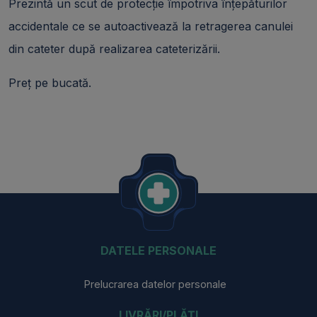
Prezintă un scut de protecţie împotriva înţepăturilor
accidentale ce se autoactivează la retragerea canulei
din cateter după realizarea cateterizării.
Preț pe bucată.
DATELE PERSONALE
Prelucrarea datelor personale
LIVRĂRI/PLĂȚI