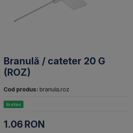
Branulă / cateter 20 G
(ROZ)
Cod produs:
branula.roz
In stoc
1.06
RON