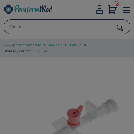
0
DESPRE
NOI
www.parafarmmed.ro
»
Magazin
»
Branule
»
Branulă / cateter 20 G (ROZ)
CONTACTE
AUTENTIFICARE